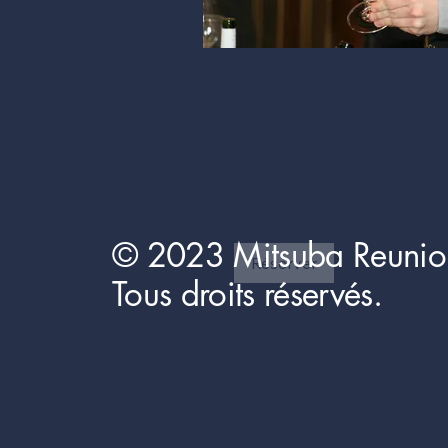
Dégustation Privée
2 h
150
150 €
euros
© 2023 Mitsuba Reunio
Réserver
Tous droits réservés.